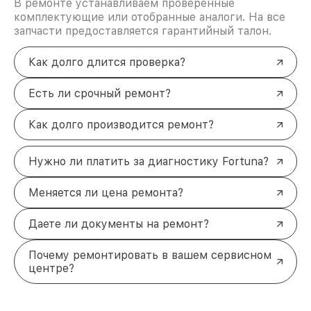
В ремонте устанавливаем проверенные
Поломка оптического прицела способна стать
комплектующие или отобранные аналоги. На все
серьёзной проблемой, особенно если техника
запчасти предоставляется гарантийный талон.
используется в профессиональной деятельности.
Мы предлагаем полный спектр услуг по
восстановлению:
Как долго длится проверка?
Ремонт оптики
— восстановление объектива
и окуляра, улучшение характеристик.
Есть ли срочный ремонт?
Ремонт электронной части
— устранение
неисправностей подсветки, систем защиты и
Как долго производится ремонт?
стабилизации.
Замена дисплея
— установка нового экрана
для чёткого отображения данных.
Нужно ли платить за диагностику Fortuna?
Работа с механикой
— настройка
фокусировки, регулировки и других узлов.
Меняется ли цена ремонта?
Для сложных случаев доступна замена
процессоров, микросхем усилителей, логики и
ШИМ-контроллеров. Мы также занимаемся
Даете ли документы на ремонт?
прошивкой и обновлением программного
обеспечения.
Почему ремонтировать в вашем сервисном
Быстрые решения для любых
центре?
поломок
Программные сбои
— обновляем ПО,