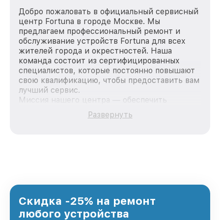
Добро пожаловать в официальный сервисный
центр Fortuna в городе Москве. Мы
предлагаем профессиональный ремонт и
обслуживание устройств Fortuna для всех
жителей города и окрестностей. Наша
команда состоит из сертифицированных
специалистов, которые постоянно повышают
свою квалификацию, чтобы предоставить вам
лучший сервис.
Миссия нашего центра — обеспечить
качественный и доступный ремонт для
Развернуть
каждого пользователя продукции Fortuna, вне
зависимости от сложности поломки. Мы
стремимся к тому, чтобы каждый клиент был
удовлетворен скоростью и качеством
предоставляемых услуг. Наша цель — стать
лучшим сервисным центром Fortuna в городе
Москве, постоянно повышая уровень доверия
и лояльности наших клиентов.
Скидка -25% на ремонт
любого устройства