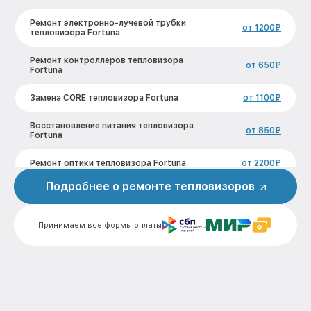
Ремонт электронно-лучевой трубки
от 1200₽
тепловизора Fortuna
Ремонт контроллеров тепловизора
от 650₽
Fortuna
Замена CORE тепловизора Fortuna
от 1100₽
Восстановление питания тепловизора
от 850₽
Fortuna
Ремонт оптики тепловизора Fortuna
от 2200₽
Подробнее о ремонте тепловизоров
Ремонт датчика синхроимпульсов
от 1600₽
тепловизора Fortuna
Принимаем все формы оплаты
Калибровка и настройка тепловизора
от 900₽
тепловизора Fortuna
Ремонт встроенного дальнометра и
от 750₽
других устройств тепловизора Fortuna
Замена микросхемы логики
от 450₽