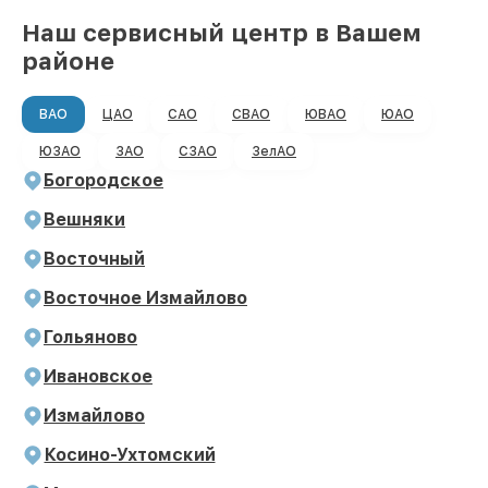
Наш сервисный центр в Вашем
районе
ВАО
ЦАО
САО
СВАО
ЮВАО
ЮАО
ЮЗАО
ЗАО
СЗАО
ЗелАО
Богородское
Вешняки
Восточный
Восточное Измайлово
Гольяново
Ивановское
Измайлово
Косино-Ухтомский