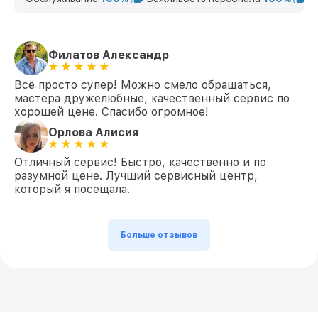
комплектующие.
Решения для тепловизоров и
прицелов в Москве
Филатов Александр
Вы ищете, где можно отремонтировать
тепловизор или оптический прицел Fortuna? Мы
Всё просто супер! Можно смело обращаться,
предлагаем профессиональные услуги для
мастера дружелюбные, качественный сервис по
восстановления вашей техники. Сервисный центр
хорошей цене. Спасибо огромное!
в Москве работает с любыми неисправностями, от
Орлова Алисия
сбоя программного обеспечения до сложного
ремонта цепей и замены процессоров. Оставьте
заявку прямо сейчас и получите качественный
Отличный сервис! Быстро, качественно и по
разумной цене. Лучший сервисный центр,
ремонт с гарантией.
который я посещала.
Свяжитесь с нами по телефону: +7 (495) 152-68-
30 или посетите нас по адресу: ул. Лесная, д. 5.
Больше отзывов