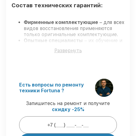
Состав технических гарантий:
Фирменные комплектующие
– для всех
видов восстановления применяются
только оригинальные комплектующие.
Опытные специалисты
– их обучение и
аттестация подтверждают высокий
Развернуть
уровень профессионализма.
Выполнение работ вовремя
–
гарантируем завершение работ без
задержек.
Гарантийное обслуживание
–
официальная гарантия на все виды
Есть вопросы по ремонту
починки.
техники Fortuna ?
Запишитесь на ремонт и получите
Обеспечиваемые гарантии на
скидку -25%
восстановление:
80% работ
проводится с присутствием