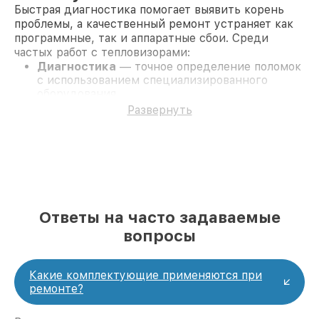
Быстрая диагностика помогает выявить корень
проблемы, а качественный ремонт устраняет как
программные, так и аппаратные сбои. Среди
частых работ с тепловизорами:
Диагностика
— точное определение поломок
с использованием специализированного
оборудования.
Ремонт платы управления
— устранение
Развернуть
повреждений после попадания влаги или
механического воздействия.
Замена матрицы
— установка новой детали
для корректной работы сенсора.
Калибровка
— настройка тепловизора для
точного отображения температуры.
Мы также выполняем сложные работы, такие как
Ответы на часто задаваемые
замена CORE, восстановление питания, ремонт
цепей и датчиков. Наши специалисты
вопросы
справляются с любыми неисправностями, включая
восстановление после повреждений корпуса или
некорректной работы экрана.
Какие комплектующие применяются при
Возможности ремонта
ремонте?
оптических прицелов Fortuna