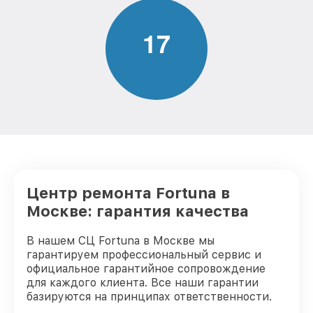
от 750₽
(восстановление) тепловизора Fortuna
1
7
Восстановление после попадания влаги
от 850₽
тепловизора Fortuna
Ремонт Wi-Fi тепловизора Fortuna
от 850₽
Ремонт разъема тепловизора Fortuna
от 650₽
Ремонт капиллярной трубки
от 450₽
тепловизора Fortuna
Центр ремонта Fortuna в
Москве: гарантия качества
В нашем СЦ Fortuna в Москве мы
гарантируем профессиональный сервис и
официальное гарантийное сопровождение
для каждого клиента. Все наши гарантии
базируются на принципах ответственности.