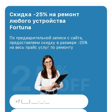
предоставляемых услуг. Наша цель — стать
лучшим сервисным центром Fortuna в городе
Москве, постоянно повышая уровень доверия
Скидка -25% на ремонт
и лояльности наших клиентов.
любого устройства
Fortuna
По предварительной записи с сайта,
предоставляем скидку в размере -25%
на весь прайс услуг по ремонту
25
%
OFF