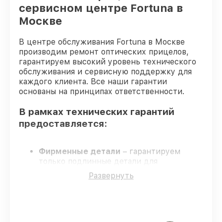
сервисном центре Fortuna в
Прошивка (Обновление ПО) оптического
от 450₽
прицела Fortuna
Москве
В центре обслуживания Fortuna в Москве
производим ремонт оптических прицелов,
гарантируем высокий уровень технического
обслуживания и сервисную поддержку для
каждого клиента. Все наши гарантии
основаны на принципах ответственности.
В рамках технических гарантий
предоставляется:
Фирменные детали
– гарантируем
только подлинные детали для
оптических прицелов.
Развернуть
Квалифицированные специалисты
–
мастера проходят строгий отбор и
регулярное обучение.
Точные сроки выполнения
– все работы
выполняются в оговоренные сроки.