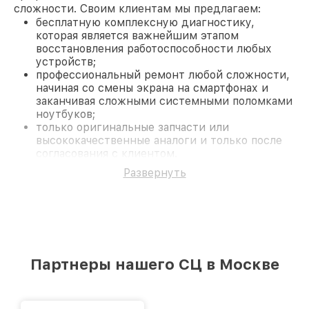
сложности. Своим клиентам мы предлагаем:
бесплатную комплексную диагностику,
которая является важнейшим этапом
восстановления работоспособности любых
устройств;
профессиональный ремонт любой сложности,
начиная со смены экрана на смартфонах и
заканчивая сложными системными поломками
ноутбуков;
только оригинальные запчасти или
высококачественные аналоги и только после
согласования с клиентом.
На все работы и замененные комплектующие
Развернуть
предоставляется длительная гарантия. В случае
поломки по условиям гарантии, мы бесплатно
исправим ситуацию.
Наши преимущества
Преимуществами нашего сервисного центра
Fortuna в Москве являются:
Партнеры нашего СЦ в Москве
лучшие специалисты с многолетним опытом и
безупречной репутацией;
современное оборудование и
лицензированное ПО в ремонтно-