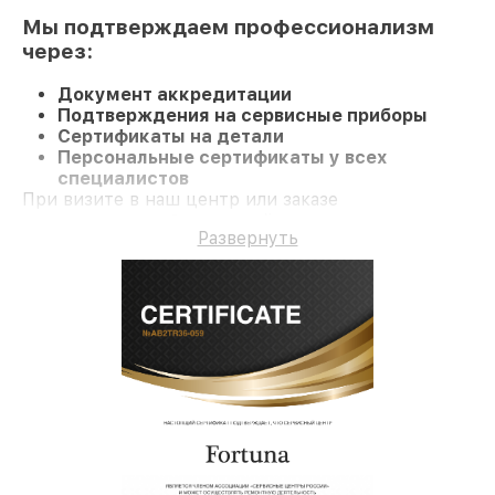
Мы подтверждаем профессионализм
через:
Документ аккредитации
Подтверждения на сервисные приборы
Сертификаты на детали
Персональные сертификаты у всех
специалистов
При визите в наш центр или заказе
восстановления Оптический прицел
Развернуть
гарантируется качественный ремонт и
долгосрочную гарантию на ремонт и детали.