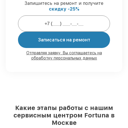
Запишитесь на ремонт и получите
Мы гарантируем:
скидку -25%
80%
ремонтов выполняем в присутствии
клиента
90%
запчастей Fortuna имеются на
складе в Москве, остальные поступают
Записаться на ремонт
оперативно
Подлинные запчасти Fortuna и
Отправляя заявку, Вы соглашаетесь на
надёжные аналоги
– для разного
обработку персональных данных
бюджета
85%
работ исполняются за 1–2 часа,
после приёма оптического прицела
Какие этапы работы с нашим
сервисным центром Fortuna в
Москве