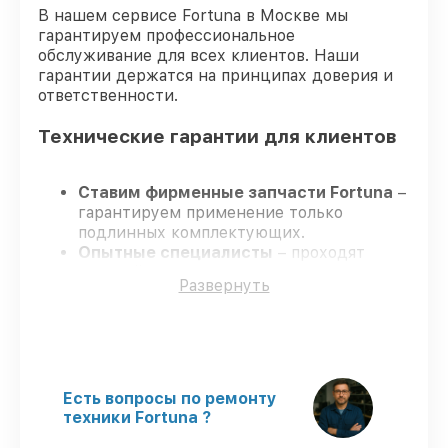
В нашем сервисе Fortuna в Москве мы
гарантируем профессиональное
обслуживание для всех клиентов. Наши
гарантии держатся на принципах доверия и
ответственности.
Технические гарантии для клиентов
Ставим фирменные запчасти Fortuna
–
гарантируем применение только
подлинных комплектующих.
Опытные специалисты
– проходят
строгий отбор, что подтверждает
Развернуть
уровень их профессионализма.
Соблюдаем сроки ремонта
– ремонт
оптического прицела Fortuna General
One 6M в оговоренные сроки.
Поддержка после ремонта
– все все
виды ремонта защищены сервисной
Есть вопросы по ремонту
гарантией.
техники Fortuna ?