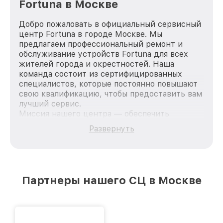
Fortuna в Москве
Добро пожаловать в официальный сервисный
центр Fortuna в городе Москве. Мы
предлагаем профессиональный ремонт и
обслуживание устройств Fortuna для всех
жителей города и окрестностей. Наша
команда состоит из сертифицированных
специалистов, которые постоянно повышают
свою квалификацию, чтобы предоставить вам
лучший сервис.
Миссия нашего центра — обеспечить
качественный и доступный ремонт для
Развернуть
каждого пользователя продукции Fortuna, вне
зависимости от сложности поломки. Мы
стремимся к тому, чтобы каждый клиент был
удовлетворен скоростью и качеством
предоставляемых услуг. Наша цель — стать
Партнеры нашего СЦ в Москве
лучшим сервисным центром Fortuna в городе
Москве, постоянно повышая уровень доверия
и лояльности наших клиентов.