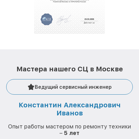
полной сохранности и бесплатно.
За годы своей деятельности мы получали только
положительные отзывы и обрели отличную
репутацию. Мы постоянно совершенствуемся и
стараемся каждый день делать наш сервис еще
лучше!
Мастера нашего СЦ в Москве
Ведущий сервисный инженер
Константин Александрович
Иванов
О
Опыт работы мастером по ремонту техники
–
5 лет
О