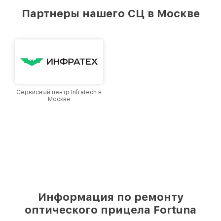
предоставляемых услуг. Наша цель — стать
Партнеры нашего СЦ в Москве
лучшим сервисным центром Fortuna в городе
Москве, постоянно повышая уровень доверия
и лояльности наших клиентов.
Сервисный центр Infratech в
Москве
Информация по ремонту
оптического прицела Fortuna