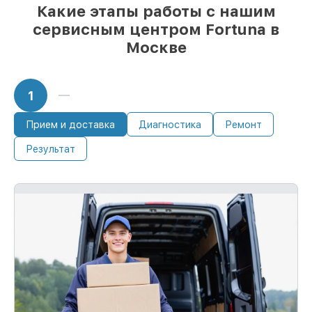
Какие этапы работы с нашим
тот же день, если мастер начинает
работу сразу
сервисным центром Fortuna в
Москве
1
Прием и доставка
Диагностика
Ремонт
Результат