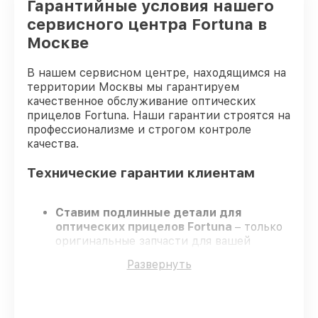
Гарантийные условия нашего
сервисного центра Fortuna в
Москве
В нашем сервисном центре, находящимся на
территории Москвы мы гарантируем
качественное обслуживание оптических
прицелов Fortuna. Наши гарантии строятся на
профессионализме и строгом контроле
качества.
Технические гарантии клиентам
Ставим подлинные детали для
оптических прицелов Fortuna
– только
оригинальные запчасти для вашей
техники.
Развернуть
Опытные специалисты
– проходят
серьезную проверку знаний и навыков,
что обеспечивает гарантированно
долговечный результат.