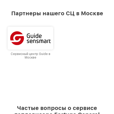
удовлетворен скоростью и качеством
предоставляемых услуг. Наша цель — стать
Партнеры нашего СЦ в Москве
лучшим сервисным центром Fortuna в городе
Москве, постоянно повышая уровень доверия
и лояльности наших клиентов.
Сервисный центр Guide в
Москве
Частые вопросы о сервисе