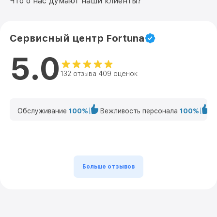
Что о нас думают наши клиенты?
Сервисный центр Fortuna
5.0
132 отзыва 409 оценок
Обслуживание
100%
Вежливость персонала
100%
К
Больше отзывов