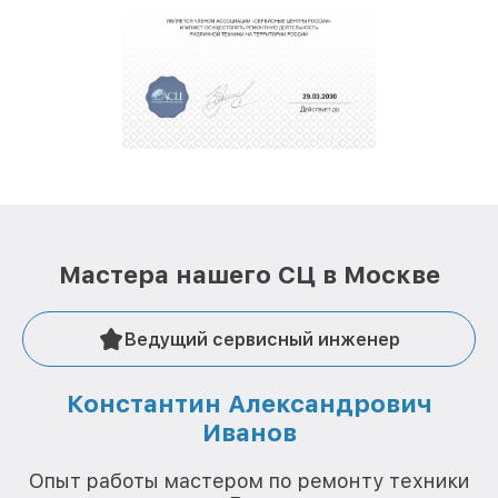
обеспечат доставку устройств в сервис в
полной сохранности и бесплатно.
За годы своей деятельности мы получали только
положительные отзывы и обрели отличную
репутацию. Мы постоянно совершенствуемся и
стараемся каждый день делать наш сервис еще
лучше!
Мастера нашего СЦ в Москве
Ведущий сервисный инженер
Константин Александрович
Иванов
О
Опыт работы мастером по ремонту техники