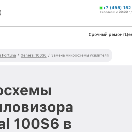
+7 (495) 152
Работаем с
09:00
д
Срочный ремонт
Це
 Fortuna
General 100S6
/
/
Замена микросхемы усилителя
осхемы
пловизора
al 100S6 в