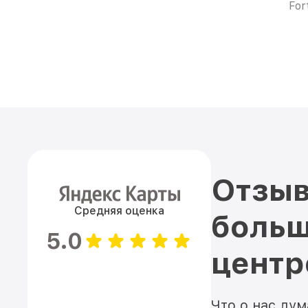
For
Отзыв
Средняя оценка
больш
5.0
цент
Что о нас ду