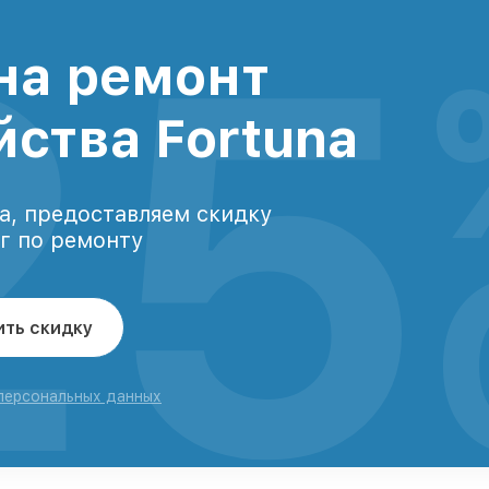
25
на ремонт
йства Fortuna
а, предоставляем скидку
уг по ремонту
ить скидку
 персональных данных