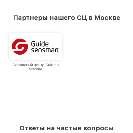
стремимся к тому, чтобы каждый клиент был
удовлетворен скоростью и качеством
предоставляемых услуг. Наша цель — стать
Партнеры нашего СЦ в Москве
лучшим сервисным центром Fortuna в городе
Москве, постоянно повышая уровень доверия
и лояльности наших клиентов.
Сервисный центр Guide в
Москве
Ответы на частые вопросы