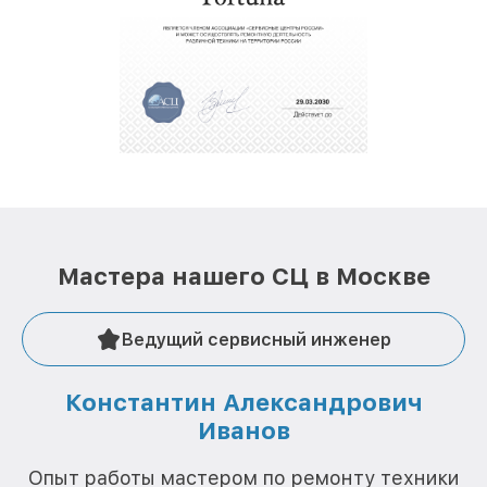
крупногабаритной техники, которые
обеспечат доставку устройств в сервис в
полной сохранности и бесплатно.
За годы своей деятельности мы получали только
положительные отзывы и обрели отличную
репутацию. Мы постоянно совершенствуемся и
стараемся каждый день делать наш сервис еще
лучше!
Мастера нашего СЦ в Москве
Ведущий сервисный инженер
Константин Александрович
Иванов
О
Опыт работы мастером по ремонту техники