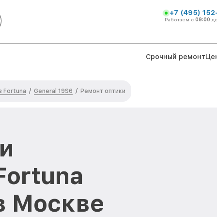
+7 (495) 152
Работаем с
09:00
д
Срочный ремонт
Це
 Fortuna
General 19S6
/
/
Ремонт оптики
и
Fortuna
в Москве