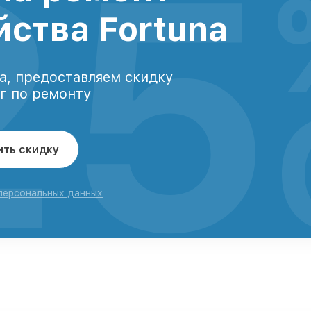
25
йства Fortuna
а, предоставляем скидку
уг по ремонту
ить скидку
 персональных данных