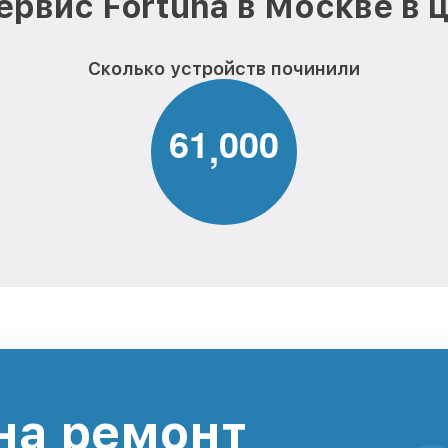
ервис Fortuna в Москве в 
Сколько устройств починили
6
1
0
0
0
,
на ремонт