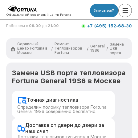
Записаться
Официальный сервисный центр Fortuna
+7 (495) 152-68-30
Работаем с
09:00
до
21:00
Сервисный
Ремонт
Замена
General
центр Fortuna в
Тепловизоров
/
/
/
USB
19S6
Москве
Fortuna
порта
Замена USB порта тепловизора
Fortuna General 19S6 в Москве
Точная диагностика
Определим поломку тепловизора Fortuna
General 19S6 совершенно бесплатно.
Доставка от двери до двери за
наш счет
Доставим тепловизор курьером в Москве.