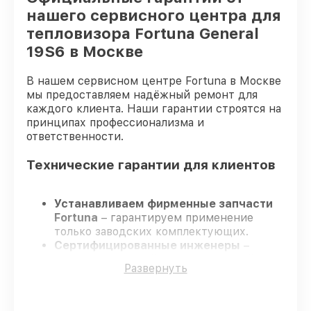
нашего сервисного центра для
тепловизора Fortuna General
19S6 в Москве
В нашем сервисном центре Fortuna в Москве
мы предоставляем надёжный ремонт для
каждого клиента. Наши гарантии строятся на
принципах профессионализма и
ответственности.
Технические гарантии для клиентов
Устанавливаем фирменные запчасти
Fortuna
– гарантируем применение
только заводских комплектующих.
Сертифицированные инженеры
–
проходят жёсткий контроль знаний и
Развернуть
навыков, что гарантирует качество
выполняемых работ.
Всегда выполняем ремонт вовремя
–