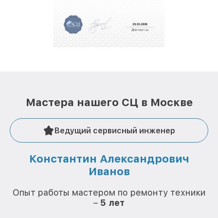
За годы своей деятельности мы получали только
положительные отзывы и обрели отличную
репутацию. Мы постоянно совершенствуемся и
стараемся каждый день делать наш сервис еще
лучше!
Мастера нашего СЦ в Москве
Ведущий сервисный инженер
Константин Александрович
Иванов
О
Опыт работы мастером по ремонту техники
–
5 лет
О