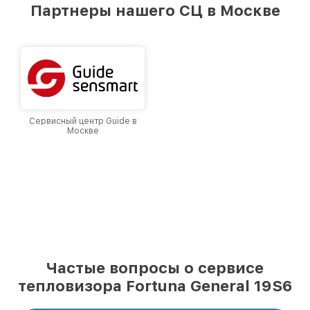
предоставляемых услуг. Наша цель — стать
Партнеры нашего СЦ в Москве
лучшим сервисным центром Fortuna в городе
Москве, постоянно повышая уровень доверия
и лояльности наших клиентов.
Сервисный центр Guide в
Москве
Частые вопросы о сервисе
тепловизора Fortuna General 19S6