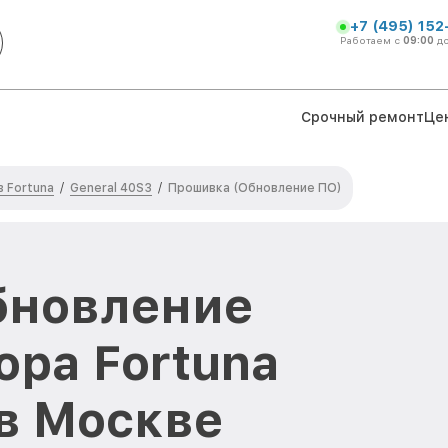
+7 (495) 152
Работаем с
09:00
д
Срочный ремонт
Це
 Fortuna
General 40S3
/
/
Прошивка (Обновление ПО)
бновление
ора Fortuna
 в Москве