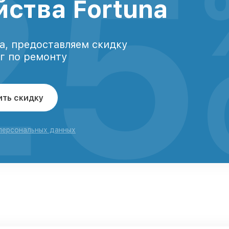
25
йства Fortuna
а, предоставляем скидку
уг по ремонту
ить скидку
 персональных данных