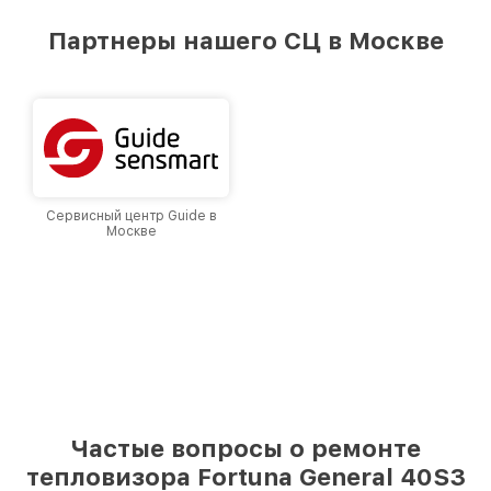
удовлетворен скоростью и качеством
предоставляемых услуг. Наша цель — стать
Партнеры нашего СЦ в Москве
лучшим сервисным центром Fortuna в городе
Москве, постоянно повышая уровень доверия
и лояльности наших клиентов.
Сервисный центр Guide в
Москве
Частые вопросы о ремонте
тепловизора Fortuna General 40S3