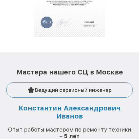
обеспечат доставку устройств в сервис в
полной сохранности и бесплатно.
За годы своей деятельности мы получали только
положительные отзывы и обрели отличную
репутацию. Мы постоянно совершенствуемся и
стараемся каждый день делать наш сервис еще
лучше!
Мастера нашего СЦ в Москве
Ведущий сервисный инженер
Константин Александрович
Иванов
О
Опыт работы мастером по ремонту техники
–
5 лет