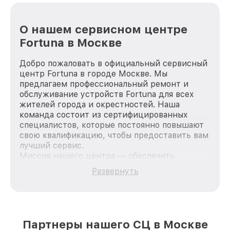
О нашем сервисном центре
Fortuna в Москве
Добро пожаловать в официальный сервисный
центр Fortuna в городе Москве. Мы
предлагаем профессиональный ремонт и
обслуживание устройств Fortuna для всех
жителей города и окрестностей. Наша
команда состоит из сертифицированных
специалистов, которые постоянно повышают
свою квалификацию, чтобы предоставить вам
лучший сервис.
Миссия нашего центра — обеспечить
качественный и доступный ремонт для
Развернуть
каждого пользователя продукции Fortuna, вне
зависимости от сложности поломки. Мы
стремимся к тому, чтобы каждый клиент был
удовлетворен скоростью и качеством
предоставляемых услуг. Наша цель — стать
Партнеры нашего СЦ в Москве
лучшим сервисным центром Fortuna в городе