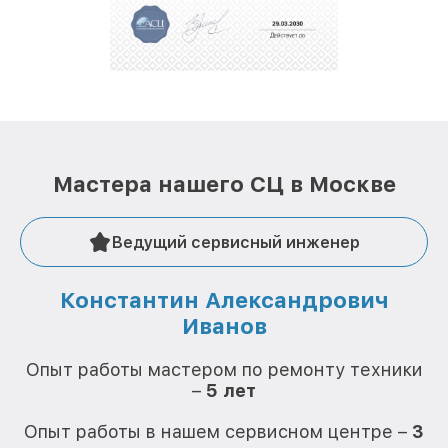
положительные отзывы и обрели отличную
репутацию. Мы постоянно совершенствуемся и
стараемся каждый день делать наш сервис еще
лучше!
Мастера нашего СЦ в Москве
Ведущий сервисный инженер
Константин Александрович
Иванов
О
Опыт работы мастером по ремонту техники
–
5 лет
О
Опыт работы в нашем сервисном центре –
3