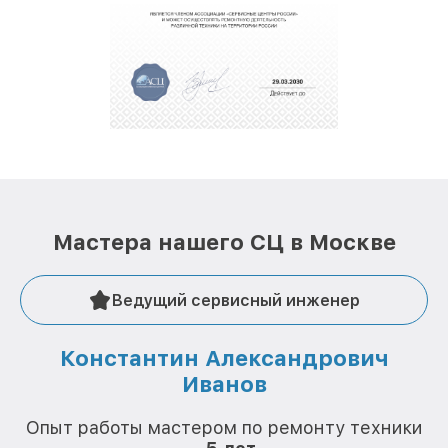
обеспечат доставку устройств в сервис в
полной сохранности и бесплатно.
За годы своей деятельности мы получали только
положительные отзывы и обрели отличную
репутацию. Мы постоянно совершенствуемся и
стараемся каждый день делать наш сервис еще
лучше!
Мастера нашего СЦ в Москве
Ведущий сервисный инженер
Константин Александрович
Иванов
О
Опыт работы мастером по ремонту техники