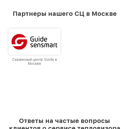
удовлетворен скоростью и качеством
предоставляемых услуг. Наша цель — стать
Партнеры нашего СЦ в Москве
лучшим сервисным центром Fortuna в городе
Москве, постоянно повышая уровень доверия
и лояльности наших клиентов.
Сервисный центр Guide в
Москве
Ответы на частые вопросы
клиентов о сервисе тепловизора