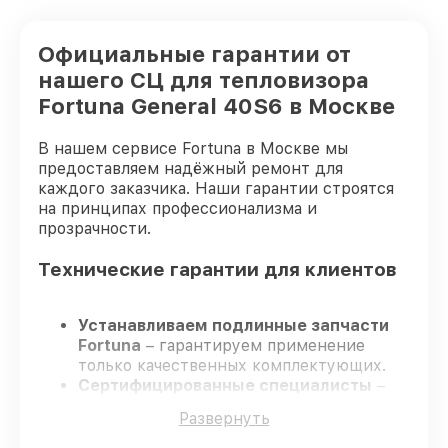
Официальные гарантии от
нашего СЦ для тепловизора
Fortuna General 40S6 в Москве
В нашем сервисе Fortuna в Москве мы
предоставляем надёжный ремонт для
каждого заказчика. Наши гарантии строятся
на принципах профессионализма и
прозрачности.
Технические гарантии для клиентов
Устанавливаем подлинные запчасти
Fortuna
– гарантируем применение
только качественных комплектующих.
Сертифицированные специалисты
–
проходят постоянное обучение, что
Развернуть
обеспечивает надёжную работу
устройства после ремонта.