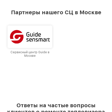
удовлетворен скоростью и качеством
предоставляемых услуг. Наша цель — стать
Партнеры нашего СЦ в Москве
лучшим сервисным центром Fortuna в городе
Москве, постоянно повышая уровень доверия
и лояльности наших клиентов.
Сервисный центр Guide в
Москве
Ответы на частые вопросы
клиентов о ремонте тепловизора