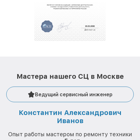
обеспечат доставку устройств в сервис в
полной сохранности и бесплатно.
За годы своей деятельности мы получали только
положительные отзывы и обрели отличную
репутацию. Мы постоянно совершенствуемся и
стараемся каждый день делать наш сервис еще
лучше!
Мастера нашего СЦ в Москве
Ведущий сервисный инженер
Константин Александрович
Иванов
О
Опыт работы мастером по ремонту техники