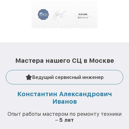
За годы своей деятельности мы получали только
положительные отзывы и обрели отличную
репутацию. Мы постоянно совершенствуемся и
стараемся каждый день делать наш сервис еще
лучше!
Мастера нашего СЦ в Москве
Ведущий сервисный инженер
Константин Александрович
Иванов
О
Опыт работы мастером по ремонту техники
–
5 лет
О