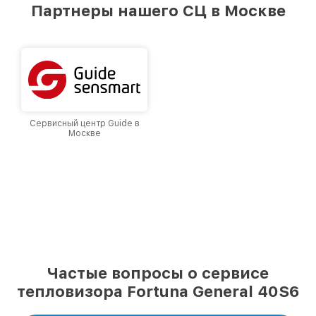
предоставляемых услуг. Наша цель — стать
Партнеры нашего СЦ в Москве
лучшим сервисным центром Fortuna в городе
Москве, постоянно повышая уровень доверия
и лояльности наших клиентов.
Сервисный центр Guide в
Москве
Частые вопросы о сервисе
тепловизора Fortuna General 40S6