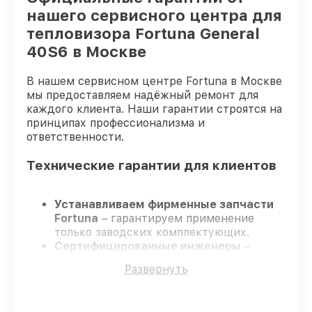
нашего сервисного центра для
тепловизора Fortuna General
40S6 в Москве
В нашем сервисном центре Fortuna в Москве
мы предоставляем надёжный ремонт для
каждого клиента. Наши гарантии строятся на
принципах профессионализма и
ответственности.
Технические гарантии для клиентов
Устанавливаем фирменные запчасти
Fortuna
– гарантируем применение
только заводских комплектующих.
Сертифицированные инженеры
–
проходят жёсткий контроль знаний и
Развернуть
навыков, что гарантирует качество
выполняемых работ.
Всегда выполняем ремонт вовремя
–