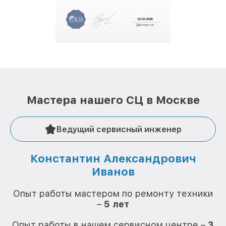
За годы своей деятельности мы получали только
положительные отзывы и обрели отличную
репутацию. Мы постоянно совершенствуемся и
стараемся каждый день делать наш сервис еще
лучше!
Мастера нашего СЦ в Москве
Ведущий сервисный инженер
Константин Александрович
Иванов
О
Опыт работы мастером по ремонту техники
–
5 лет
О
Опыт работы в нашем сервисном центре –
3