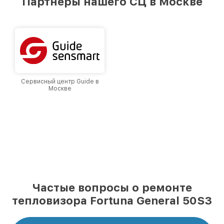
Партнеры нашего СЦ в Москве
лучшим сервисным центром Fortuna в городе
Москве, постоянно повышая уровень доверия
и лояльности наших клиентов.
Сервисный центр Guide в
Москве
Частые вопросы о ремонте
тепловизора Fortuna General 50S3