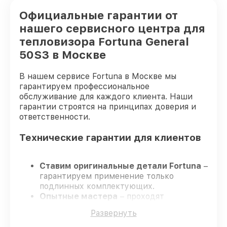
Официальные гарантии от
нашего сервисного центра для
тепловизора Fortuna General
50S3 в Москве
В нашем сервисе Fortuna в Москве мы
гарантируем профессиональное
обслуживание для каждого клиента. Наши
гарантии строятся на принципах доверия и
ответственности.
Технические гарантии для клиентов
Ставим оригинальные детали Fortuna
–
гарантируем применение только
подлинных комплектующих.
Опытные мастера
– проходят
постоянное обучение, что обеспечивает
Развернуть
надёжную работу устройства после
ремонта.