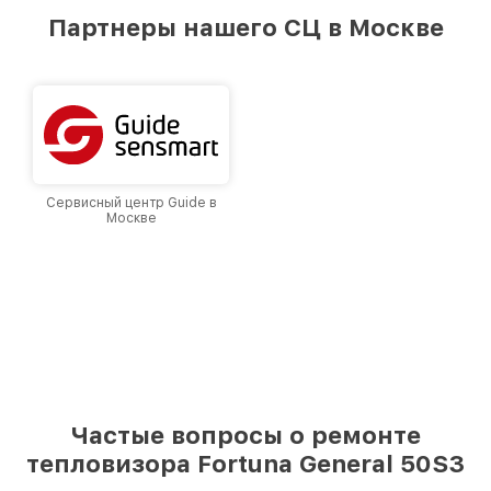
предоставляемых услуг. Наша цель — стать
Партнеры нашего СЦ в Москве
лучшим сервисным центром Fortuna в городе
Москве, постоянно повышая уровень доверия
и лояльности наших клиентов.
Сервисный центр Guide в
Москве
Частые вопросы о ремонте
тепловизора Fortuna General 50S3