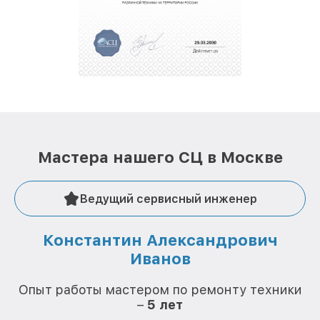
полной сохранности и бесплатно.
За годы своей деятельности мы получали только
положительные отзывы и обрели отличную
репутацию. Мы постоянно совершенствуемся и
стараемся каждый день делать наш сервис еще
лучше!
Мастера нашего СЦ в Москве
Ведущий сервисный инженер
Константин Александрович
Иванов
О
Опыт работы мастером по ремонту техники
–
5 лет
О