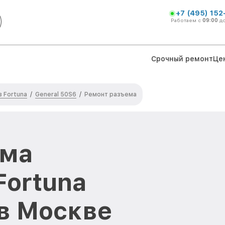
+7 (495) 152
Работаем с
09:00
д
Срочный ремонт
Це
 Fortuna
General 50S6
/
/
Ремонт разъема
ема
Fortuna
 в Москве