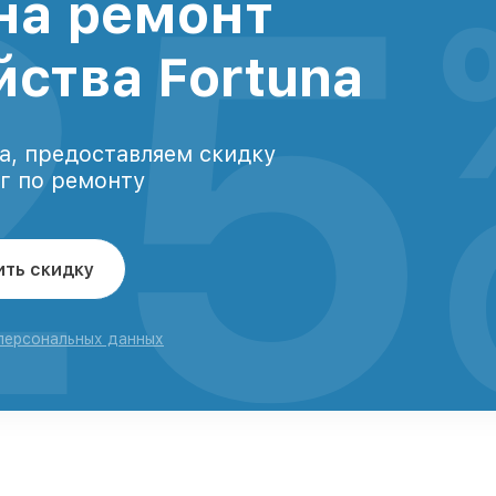
25
на ремонт
йства Fortuna
а, предоставляем скидку
уг по ремонту
ить скидку
 персональных данных