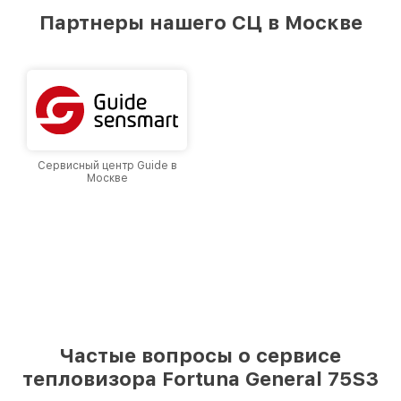
предоставляемых услуг. Наша цель — стать
Партнеры нашего СЦ в Москве
лучшим сервисным центром Fortuna в городе
Москве, постоянно повышая уровень доверия
и лояльности наших клиентов.
Сервисный центр Guide в
Москве
Частые вопросы о сервисе
тепловизора Fortuna General 75S3