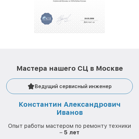
полной сохранности и бесплатно.
За годы своей деятельности мы получали только
положительные отзывы и обрели отличную
репутацию. Мы постоянно совершенствуемся и
стараемся каждый день делать наш сервис еще
лучше!
Мастера нашего СЦ в Москве
Ведущий сервисный инженер
Константин Александрович
Иванов
О
Опыт работы мастером по ремонту техники
–
5 лет
О