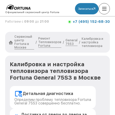
Записаться
Официальный сервисный центр Fortuna
+7 (495) 152-68-30
Работаем с
09:00
до
21:00
Сервисный
Ремонт
Калибровка и
центр
General
Тепловизоров
/
/
/
настройка
Fortuna в
75S3
Fortuna
тепловизора
Москве
Калибровка и настройка
тепловизора тепловизора
Fortuna General 75S3 в Москве
Детальная диагностика
Определим проблему тепловизора Fortuna
General 75S3 совершенно бесплатно.
Доставка от двери до двери за