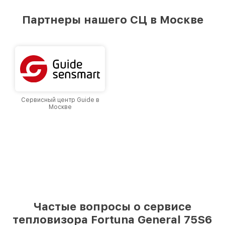
удовлетворен скоростью и качеством
предоставляемых услуг. Наша цель — стать
Партнеры нашего СЦ в Москве
лучшим сервисным центром Fortuna в городе
Москве, постоянно повышая уровень доверия
и лояльности наших клиентов.
Сервисный центр Guide в
Москве
Частые вопросы о сервисе
тепловизора Fortuna General 75S6