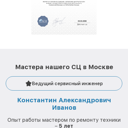
обеспечат доставку устройств в сервис в
полной сохранности и бесплатно.
За годы своей деятельности мы получали только
положительные отзывы и обрели отличную
репутацию. Мы постоянно совершенствуемся и
стараемся каждый день делать наш сервис еще
лучше!
Мастера нашего СЦ в Москве
Ведущий сервисный инженер
Константин Александрович
Иванов
О
Опыт работы мастером по ремонту техники
–
5 лет