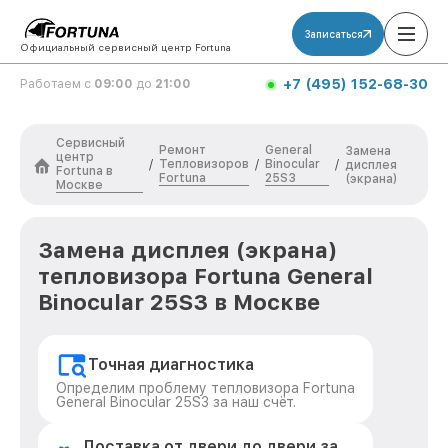
Записаться
Официальный сервисный центр Fortuna
+7 (495) 152-68-30
Работаем с
09:00
до
21:00
Сервисный
Ремонт
General
Замена
центр
Тепловизоров
Binocular
/
/
/
дисплея
Fortuna в
Fortuna
25S3
(экрана)
Москве
Замена дисплея (экрана)
тепловизора Fortuna General
Binocular 25S3 в Москве
Точная диагностика
Определим проблему тепловизора Fortuna
General Binocular 25S3 за наш счёт.
Доставка от двери до двери за