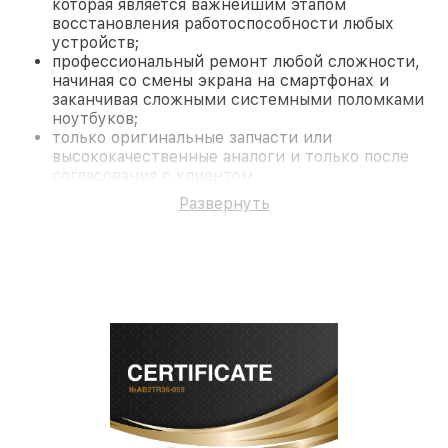
которая является важнейшим этапом
восстановления работоспособности любых
устройств;
профессиональный ремонт любой сложности,
начиная со смены экрана на смартфонах и
заканчивая сложными системными поломками
ноутбуков;
только оригинальные запчасти или
высококачественные аналоги и только после
согласования с клиентом.
На все работы и замененные комплектующие
Развернуть
предоставляется длительная гарантия. В случае
поломки по условиям гарантии, мы бесплатно
исправим ситуацию.
Наши преимущества
Преимуществами нашего сервисного центра
Fortuna в Москве являются:
лучшие специалисты с многолетним опытом и
безупречной репутацией;
современное оборудование и
лицензированное ПО в ремонтно-
диагностических мастерских;
собственный склад комплектующих, что