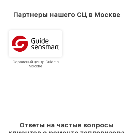
удовлетворен скоростью и качеством
предоставляемых услуг. Наша цель — стать
Партнеры нашего СЦ в Москве
лучшим сервисным центром Fortuna в городе
Москве, постоянно повышая уровень доверия
и лояльности наших клиентов.
Сервисный центр Guide в
Москве
Ответы на частые вопросы
клиентов о ремонте тепловизора