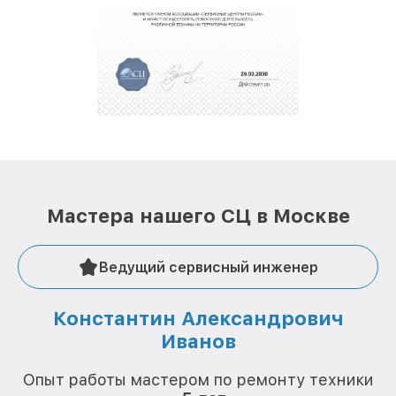
обеспечат доставку устройств в сервис в
полной сохранности и бесплатно.
За годы своей деятельности мы получали только
положительные отзывы и обрели отличную
репутацию. Мы постоянно совершенствуемся и
стараемся каждый день делать наш сервис еще
лучше!
Мастера нашего СЦ в Москве
Ведущий сервисный инженер
Константин Александрович
Иванов
О
Опыт работы мастером по ремонту техники