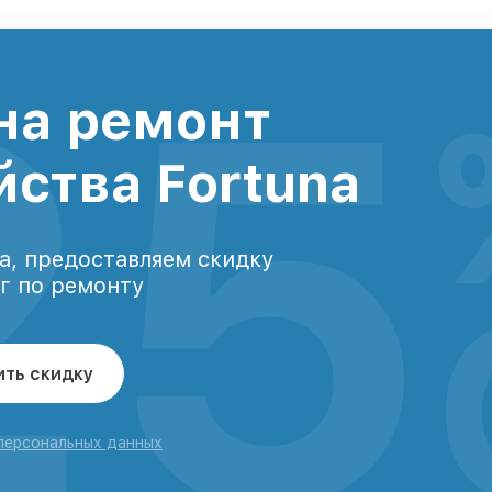
25
на ремонт
йства Fortuna
а, предоставляем скидку
уг по ремонту
ить скидку
 персональных данных