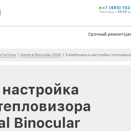
+7 (495) 152
Работаем с
09:00
д
Срочный ремонт
Це
 Fortuna
General Binocular 25S6
/
/
Калибровка и настройка тепловизо
 настройка
тепловизора
l Binocular