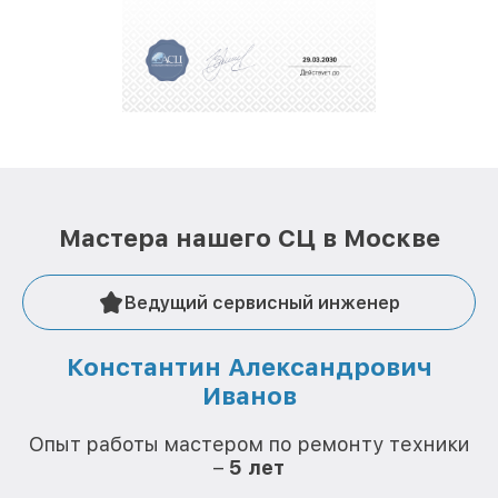
полной сохранности и бесплатно.
За годы своей деятельности мы получали только
положительные отзывы и обрели отличную
репутацию. Мы постоянно совершенствуемся и
стараемся каждый день делать наш сервис еще
лучше!
Мастера нашего СЦ в Москве
Ведущий сервисный инженер
Константин Александрович
Иванов
О
Опыт работы мастером по ремонту техники
–
5 лет
О