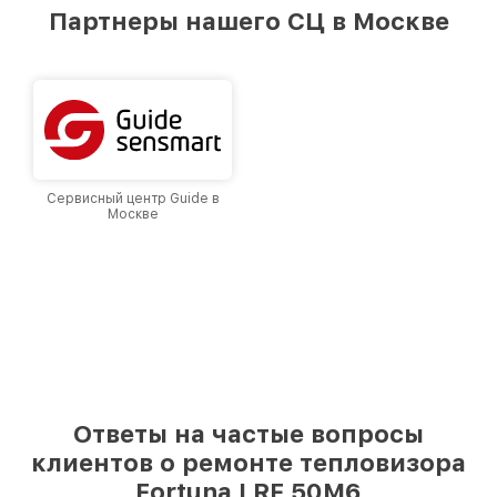
предоставляемых услуг. Наша цель — стать
Партнеры нашего СЦ в Москве
лучшим сервисным центром Fortuna в городе
Москве, постоянно повышая уровень доверия
и лояльности наших клиентов.
Сервисный центр Guide в
Москве
Ответы на частые вопросы
клиентов о ремонте тепловизора
Fortuna LRF 50M6