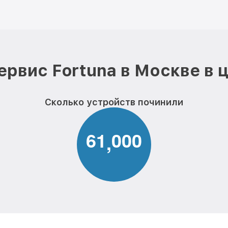
ервис Fortuna в Москве в 
Сколько устройств починили
6
1
0
0
0
,