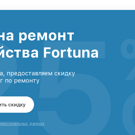
25
на ремонт
йства Fortuna
а, предоставляем скидку
уг по ремонту
ить скидку
 персональных данных