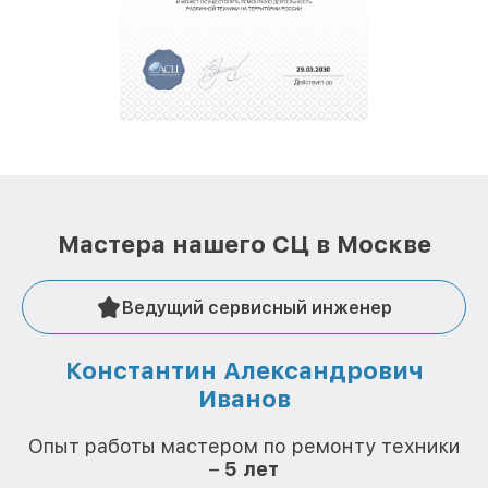
полной сохранности и бесплатно.
За годы своей деятельности мы получали только
положительные отзывы и обрели отличную
репутацию. Мы постоянно совершенствуемся и
стараемся каждый день делать наш сервис еще
лучше!
Мастера нашего СЦ в Москве
Ведущий сервисный инженер
Константин Александрович
Иванов
О
Опыт работы мастером по ремонту техники
–
5 лет
О