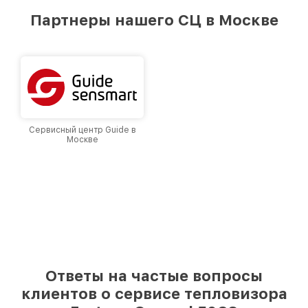
предоставляемых услуг. Наша цель — стать
Партнеры нашего СЦ в Москве
лучшим сервисным центром Fortuna в городе
Москве, постоянно повышая уровень доверия
и лояльности наших клиентов.
Сервисный центр Guide в
Москве
Ответы на частые вопросы
клиентов о сервисе тепловизора