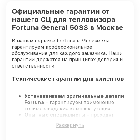
Официальные гарантии от
нашего СЦ для тепловизора
Fortuna General 50S3 в Москве
В нашем сервисе Fortuna в Москве мы
гарантируем профессиональное
обслуживание для каждого заказчика. Наши
гарантии держатся на принципах доверия и
ответственности.
Технические гарантии для клиентов
Устанавливаем оригинальные детали
Fortuna
– гарантируем применение
только заводских комплектующих.
Опытные специалисты
– проходят
постоянное обучение, что обеспечивает
Развернуть
надёжную работу устройства после
ремонта.
Заканчиваем ремонт в четко