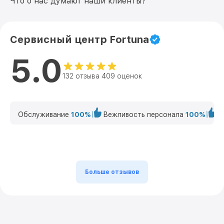
Что о нас думают наши клиенты?
Сервисный центр Fortuna
5.0
132 отзыва 409 оценок
Обслуживание
100%
Вежливость персонала
100%
К
Больше отзывов