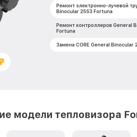
Ремонт электронно-лучевой тру
Binocular 25S3 Fortuna
Ремонт контроллеров General B
Fortuna
Замена CORE General Binocular 
Восстановление питания Genera
25S3 Fortuna
Ремонт оптики General Binocula
Ремонт датчика синхроимпульс
Binocular 25S3 Fortuna
Калибровка и настройка теплов
ие модели тепловизора Fo
Binocular 25S3 Fortuna
Ремонт встроенного дальномет
устройств General Binocular 25S