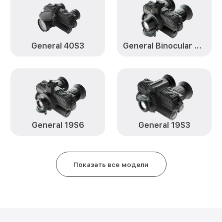
Замена микросхемы логики Gene
25S3 Fortuna
General 40S3
General Binocular 25S6
Замена ключей управления Gener
25S3 Fortuna
Ремонт цепи питания General Bi
Fortuna
Замена USB порта General Binoc
General 19S6
General 19S3
Fortuna
Замена процессора General Bino
Fortuna
Показать все модели
Замена аккумулятора General Bi
Fortuna
Замена корпуса General Binocul