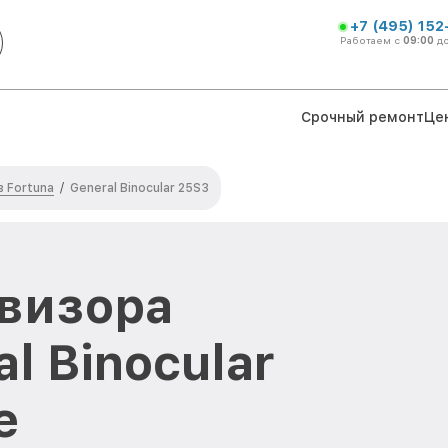
+7 (495) 152
Работаем с
09:00
д
Срочный ремонт
Це
 Fortuna
/
General Binocular 25S3
визора
l Binocular
е