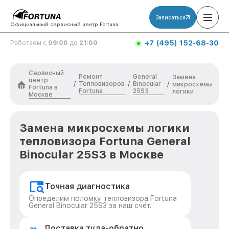
Записаться
Официальный сервисный центр Fortuna
+7 (495) 152-68-30
Работаем с
09:00
до
21:00
Сервисный
Ремонт
General
Замена
центр
Тепловизоров
Binocular
/
/
/
микросхемы
Fortuna в
Fortuna
25S3
логики
Москве
Замена микросхемы логики
тепловизора Fortuna General
Binocular 25S3 в Москве
Точная диагностика
Определим поломку тепловизора Fortuna
General Binocular 25S3 за наш счёт.
Доставка туда-обратно